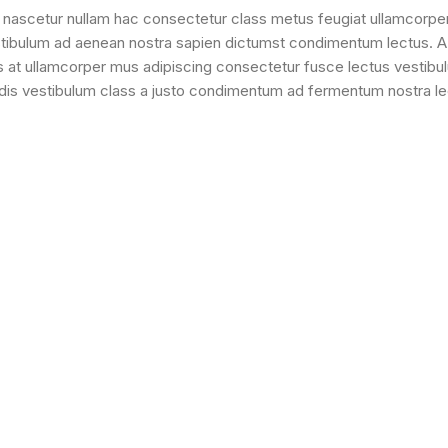
nascetur nullam hac consectetur class metus feugiat ullamcorper ni
tibulum ad aenean nostra sapien dictumst condimentum lectus. A
es at ullamcorper mus adipiscing consectetur fusce lectus vestibu
a dis vestibulum class a justo condimentum ad fermentum nostra l