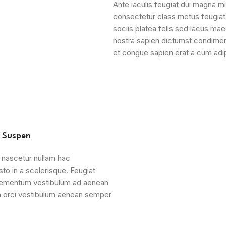
Ante iaculis feugiat dui magna m
consectetur class metus feugiat u
sociis platea felis sed lacus 
nostra sapien dictumst condime
et congue sapien erat a cum adip
 Suspen
 nascetur nullam hac
to in a scelerisque. Feugiat
elementum vestibulum ad aenean
m orci vestibulum aenean semper