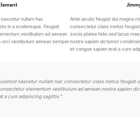
Element
Jimmy
 nascetur nullam hac
Ante iaculis feugiat dui magna m
to in a scelerisque. Feugiat
consectetur class metus feugiat u
elementum vestibulum ad aenean
sociis platea felis sed lacus 
m orci vestibulum aenean semper
nostra sapien dictumst condime
et congue sapien erat a cum adip
euismod nascetur nullam hac consectetur class metus feugiat ull
 consectetur elementum vestibulum ad aenean nostra sapien di
 a cum adipiscing sagittis."