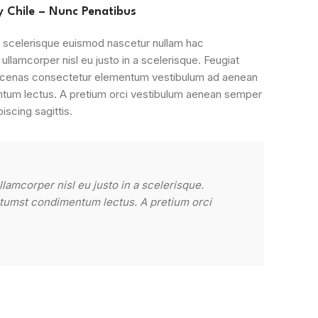
 Chile – Nunc Penatibus
i scelerisque euismod nascetur nullam hac
llamcorper nisl eu justo in a scelerisque. Feugiat
maecenas consectetur elementum vestibulum ad aenean
ntum lectus. A pretium orci vestibulum aenean semper
iscing sagittis.
amcorper nisl eu justo in a scelerisque.
"Ante iacu
ctumst condimentum lectus. A pretium orci
Feugiat so
vestibulum
Metus Fe