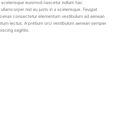
i scelerisque euismod nascetur nullam hac
llamcorper nisl eu justo in a scelerisque. Feugiat
maecenas consectetur elementum vestibulum ad aenean
ntum lectus. A pretium orci vestibulum aenean semper
iscing sagittis.