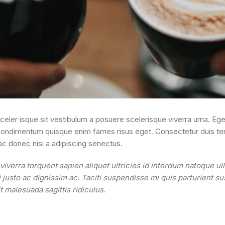
t sceler isque sit vestibulum a posuere scelerisque viverra urna. Eg
m condimentum quisque enim fames risus eget. Consectetur duis te
ac donec nisi a adipiscing senectus.
erra torquent sapien aliquet ultricies id interdum natoque ul
 justo ac dignissim ac. Taciti suspendisse mi quis parturient 
 malesuada sagittis ridiculus.